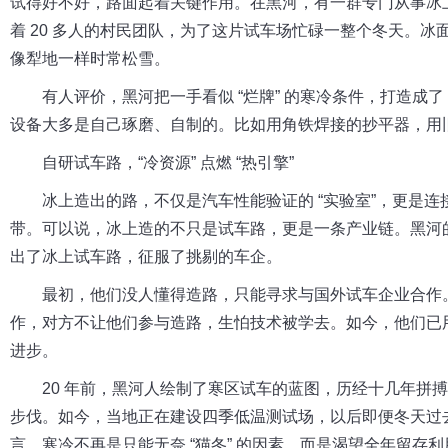
试得好不好，路面起着关键作用。在黑河，有一群专门从事冰
着 20 多人的村民团队，为了这片试车场忙碌一整个冬天。冰
像犁地一样时常松雪。
有人评价，黑河把一手看似 “烂牌” 的寒冷条件，打造成了
设备大多是自己琢磨、自制的。比如用角铁焊接的抄平器，用
自研试车路，“冷资源” 点燃 “热引擎”
冰上造出的路，不仅是汽车性能验证的 “实验室”，更是
带。可以说，冰上造的不只是试车路，更是一条产业链。黑河
出了冰上试车路，征服了挑剔的车企。
最初，他们没人懂得造路，只能寻求与国外试车企业合作
作，对方不让他们参与造路，生怕技术被学去。如今，他们已
进步。
20 年前，黑河人绘制了寒区试车的蓝图，历经十几年拼
步伐。如今，当地正在建设四季低温测试场，以后即便冬天过去
言，寒冷不再是只能无奈 “猫冬” 的因素，而是渴望全年留存