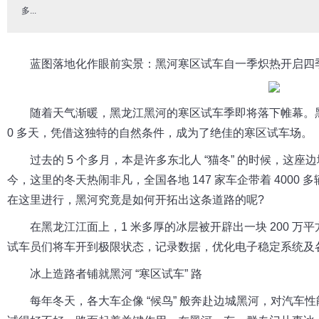
多...
蓝图落地化作眼前实景：黑河寒区试车自一季炽热开启四
随着天气渐暖，黑龙江黑河的寒区试车季即将落下帷幕。黑
0 多天，凭借这独特的自然条件，成为了绝佳的寒区试车场。
过去的 5 个多月，本是许多东北人 “猫冬” 的时候，这座
今，这里的冬天热闹非凡，全国各地 147 家车企带着 4000 
在这里进行，黑河究竟是如何开拓出这条道路的呢?
在黑龙江江面上，1 米多厚的冰层被开辟出一块 200 
试车员们将车开到极限状态，记录数据，优化电子稳定系统及
冰上造路者铺就黑河 “寒区试车” 路
每年冬天，各大车企像 “候鸟” 般奔赴边城黑河，对汽车